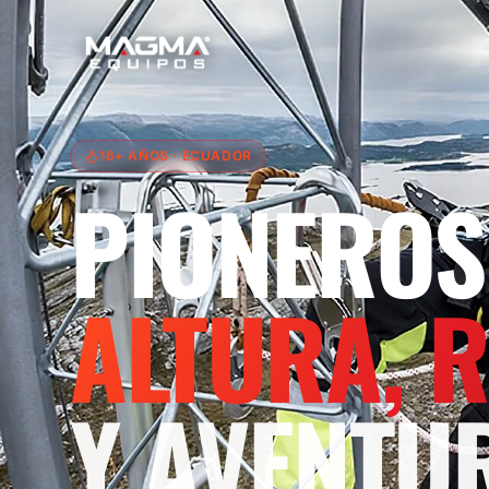
16+ AÑOS
· ECUADOR
PIONEROS
ALTURA, 
Y AVENTU