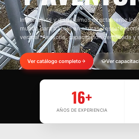
Importamos y distribuimos directamente los
mundo para trabajo en alturas, rescate técni
vertical. Asesoría, capacitación certificada y 
Ver catálogo completo
Ver capacitac
16+
AÑOS DE EXPERIENCIA