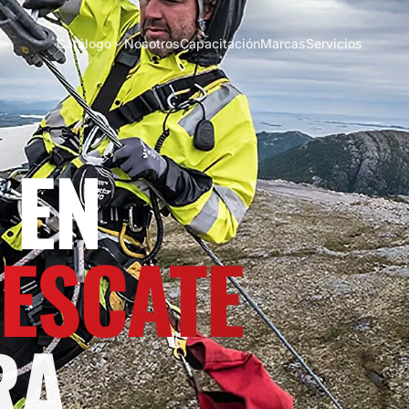
Catálogo
Nosotros
Capacitación
Marcas
Servicios
 EN
RESCATE
RA.