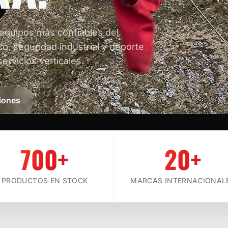
 equipos más confiables del
co, seguridad industrial y deporte
servicios verticales.
iones
700+
20+
SCROLL
PRODUCTOS EN STOCK
MARCAS INTERNACIONAL